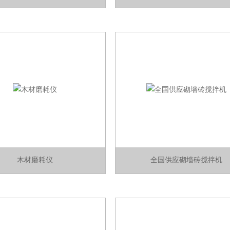
木材磨耗仪
全国供应砌墙砖搅拌机