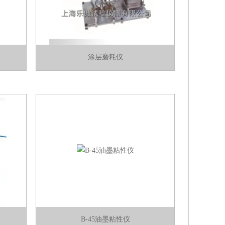
涂层磨耗仪
B-45油墨粘性仪