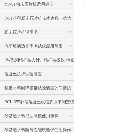
YP-8T粉末压片机适用标准
P-8T小型粉末压片机技术参数与优势
粉末压片机说明书
汽车玻璃透光率测试仪应用范围
SW系列锚杆拉力计、锚杆拉拔仪 特点
参数 配置
混凝土抗折试验装置
稳定材料回弹模量试验装置的间接抗
拉强度试件试验步骤
BCL-355补偿混凝土收缩膨胀率测定仪
背景技术
砂基透水砖成型试模使用步骤
砂基透水砖防滑性能试验仪使用操作