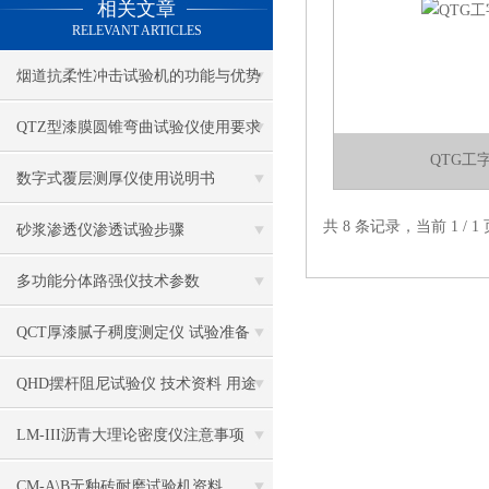
相关文章
RELEVANT ARTICLES
烟道抗柔性冲击试验机的功能与优势
QTZ型漆膜圆锥弯曲试验仪使用要求
QTG工
数字式覆层测厚仪使用说明书
共 8 条记录，当前 1 /
砂浆渗透仪渗透试验步骤
多功能分体路强仪技术参数
QCT厚漆腻子稠度测定仪 试验准备
QHD摆杆阻尼试验仪 技术资料 用途
LM-III沥青大理论密度仪注意事项
CM-A\B无釉砖耐磨试验机资料