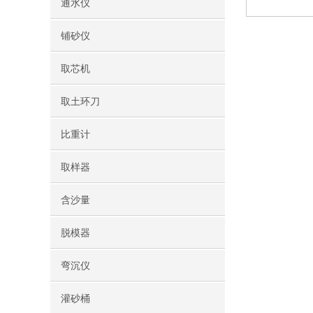
通水仪
铺砂仪
取芯机
取土环刀
比重计
取样器
含沙量
脱模器
弯沉仪
灌砂桶