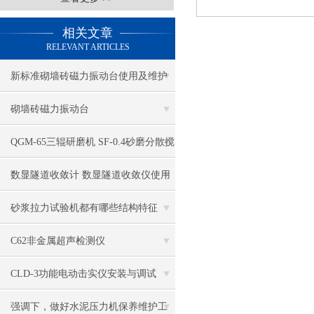
相关文章
RELEVANT ARTICLES
新标准砌墙砖磁力振动台使用及维护
砌墙砖磁力振动台
QGM-65三辊研磨机 SF-0.4砂磨分散搅
拌多用机 QSJ调频式分散机
数显隧道收敛计 数显隧道收敛仪使用
说明
砂浆拉力试验机都有哪些结构特征
C62非金属超声检测仪
CLD-3功能电动击实仪安装与调试
强调下，做好水泥压力机保养维护工