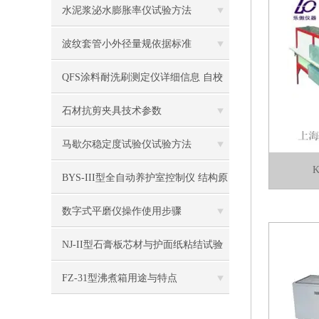
水泥浆泌水膨胀率仪试验方法
波纹套管小外径量规依据标准
QFS涂料耐洗刷测定仪详细信息 自校
方法
石材抗剪夹具技术参数
马歇尔稳定度试验仪试验方法
BYS-III型全自动养护室控制仪 结构原
理
数字式平磨仪操作使用步骤
NJ-II型石膏板芯材与护面纸粘结试验
仪技术参数
FZ-31型沸煮箱用途与特点