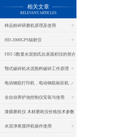
相关文章
RELEVANT ARTICLES
样品粉碎研磨机原理及使用
HD-2000GPS辐射仪
FBT-5数显水泥勃氏比表面积仪的简介
鄂式破碎机水泥熟料破碎工作原理
电动钢筋打印机，电动钢筋标距机，
钢筋打点机，钢筋标点机
全自动养护池控制仪安装与使用
漆膜磨耗仪 木材磨耗仪价格技术参数
水泥净浆搅拌机操作使用