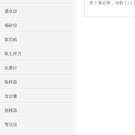
共 1 条记录，当前 1 /
通水仪
铺砂仪
取芯机
取土环刀
比重计
取样器
含沙量
脱模器
弯沉仪