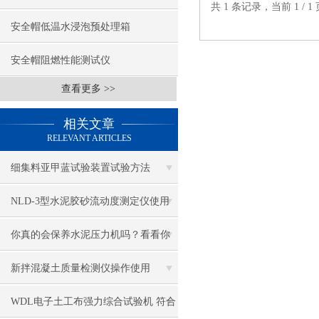
共 1 条记录，当前 1 /
安全帽低温水浸泡预处理箱
安全帽阻燃性能测试仪
查看更多 >>
相关文章
RELEVANT ARTICLES
细集料亚甲蓝试验装置试验方法
NLD-3型水泥胶砂流动度测定仪使用
方法
你真的会保养水泥压力机吗？看看你
都做到了几条
新拌混凝土质量检测仪操作使用
WDL电子土工布强力综合试验机 符合