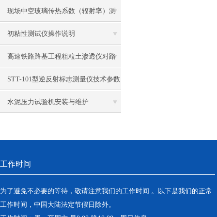
标准
现场中空玻璃传热系数（辐射率）测
量仪 传热系数的影响因素
初粘性测试仪操作说明
高速铁路路基工程粗粒土渗透仪对路
基的作用
STT-101型逆反射标志测量仪技术参数
水泥压力试验机安装与维护
工作时间
为了避免不必要的等待，敬请注意我们的工作时间 。以下是我们的正常
工作时间，中国大陆法定节假日除外。