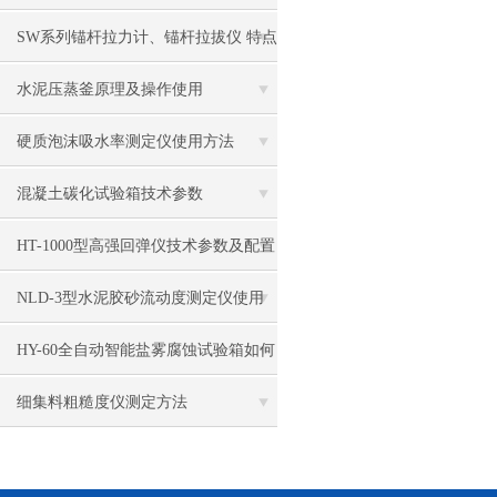
原理
SW系列锚杆拉力计、锚杆拉拔仪 特点
参数 配置
水泥压蒸釜原理及操作使用
硬质泡沫吸水率测定仪使用方法
混凝土碳化试验箱技术参数
HT-1000型高强回弹仪技术参数及配置
NLD-3型水泥胶砂流动度测定仪使用
方法及维护
HY-60全自动智能盐雾腐蚀试验箱如何
使用
细集料粗糙度仪测定方法