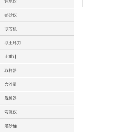
通水仪
铺砂仪
取芯机
取土环刀
比重计
取样器
含沙量
脱模器
弯沉仪
灌砂桶