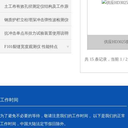
土工布有效孔径测定仪结构及工作原
理
钢质护栏立柱埋深冲击弹性波检测仪
测试现场
抗冲击单点吊挂力试验装置使用说明
供应HD302
书
F101裂缝宽度观测仪 性能特点
共 15 条记录，当前 1 /
工作时间
为了避免不必要的等待，敬请注意我们的工作时间 。以下是我们的正常
工作时间，中国大陆法定节假日除外。