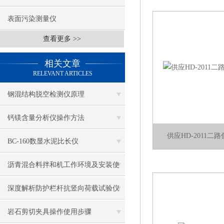
表面污染测量仪
查看更多 >>
相关文章
RELEVANT ARTICLES
钢混结构脱空检测仪原理
钙镁含量分析仪操作方法
供应HD-2011二
BC-160数显水泥比长仪
沥青混合料拌和机工作环境及安装使
用
深度解析防护栏杆抗竖向荷载试验仪
的测试原理
岩石剪切夹具操作使用步骤