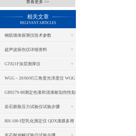
查看更多 >>
相关文章
RELEVANT ARTICLES
钢筋墙体探测仪技术参数
超声波探伤仪详细资料
GT821F涂层测厚仪
WGG－20/60/85三角度光泽度仪 WGG
－60光泽度仪（免充电型） QYG涂膜
GB9279-88测定色漆和清漆耐划伤性划
鲜映性测定仪
痕试验操作步骤
岩石膨胀压力试验仪试验步骤
RH-100-I型乳化测定仪 QDX漆膜多用
检测仪 QHZ涂膜划痕试验仪 QHQ铅笔
岩石耐崩解试验仪试验步骤