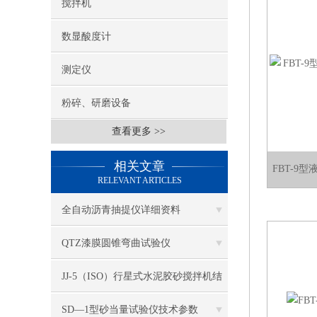
搅拌机
数显酸度计
测定仪
粉碎、研磨设备
查看更多 >>
相关文章
FBT-9
RELEVANT ARTICLES
全自动沥青抽提仪详细资料
QTZ漆膜圆锥弯曲试验仪
JJ-5（ISO）行星式水泥胶砂搅拌机结
构与工作原理
SD—1型砂当量试验仪技术参数