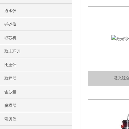
通水仪
铺砂仪
取芯机
取土环刀
比重计
激光综
取样器
含沙量
脱模器
弯沉仪