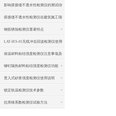
影响搭接缝不透水性检测仪的测试结
果的因素有哪些？
搭接缝不透水性检测仪在建筑施工现
场中的应用
钢筋锈蚀检测仪显著特点
LAT-IES-01无线冲击回波检测仪使用
操作方法
保温材料粘结强度检测仪注意事项及
保养
铆钉隔热材料粘结强度检测仪功能
贯入式砂浆强度检测仪使用说明
锁定轨温检测仪技术参数
抗滑移系数检测仪试验方法