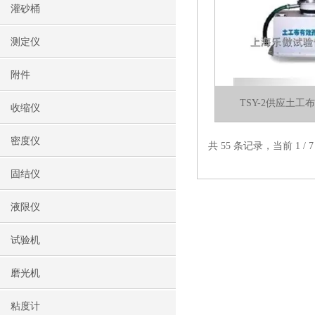
灌砂桶
测定仪
附件
TSY-2供应土
收缩仪
密度仪
共 55 条记录，当前 1 /
固结仪
液限仪
试验机
磨光机
粘度计