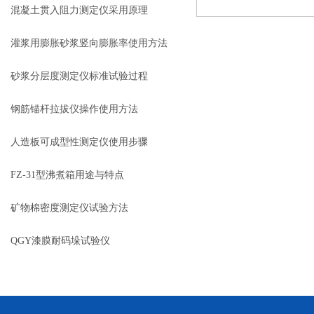
参数
混凝土贯入阻力测定仪采用原理
灌浆用膨胀砂浆竖向膨胀率使用方法
砂浆分层度测定仪标准试验过程
钢筋锚杆拉拔仪操作使用方法
人造板可成型性测定仪使用步骤
FZ-31型沸煮箱用途与特点
矿物棉密度测定仪试验方法
QGY漆膜耐码垛试验仪