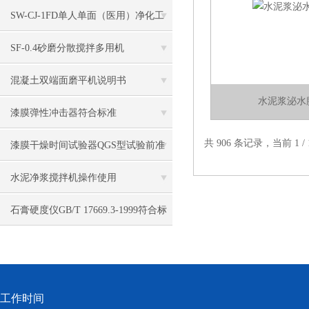
试仪试验步骤
SW-CJ-1FD单人单面（医用）净化工
作台（垂直送风）
SF-0.4砂磨分散搅拌多用机
混凝土双端面磨平机说明书
水泥浆泌水
漆膜弹性冲击器符合标准
共 906 条记录，当前 1 
漆膜干燥时间试验器QGS型试验前准
备
水泥净浆搅拌机操作使用
石膏硬度仪GB/T 17669.3-1999符合标
准
工作时间