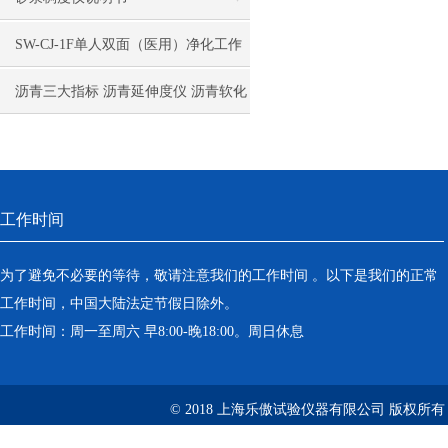
SW-CJ-1F单人双面（医用）净化工作
台（垂直送风）
沥青三大指标 沥青延伸度仪 沥青软化
点试验仪 沥青针入度试验仪技术参数
工作时间
为了避免不必要的等待，敬请注意我们的工作时间 。以下是我们的正常
工作时间，中国大陆法定节假日除外。
工作时间：周一至周六 早8:00-晚18:00。周日休息
© 2018 上海乐傲试验仪器有限公司 版权所有