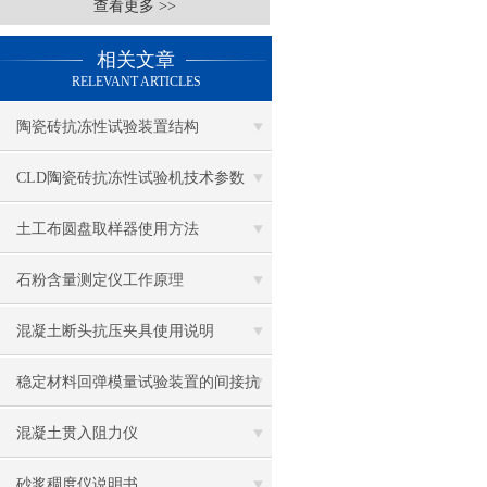
查看更多 >>
相关文章
RELEVANT ARTICLES
陶瓷砖抗冻性试验装置结构
CLD陶瓷砖抗冻性试验机技术参数
土工布圆盘取样器使用方法
石粉含量测定仪工作原理
混凝土断头抗压夹具使用说明
稳定材料回弹模量试验装置的间接抗
拉强度试件试验步骤
混凝土贯入阻力仪
砂浆稠度仪说明书