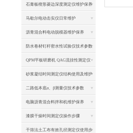
石膏板楔形菱边深度测定仪维护保养
马歇尔电动击实仪日常维护
沥青混合料电动脱模器维护保养
防水卷材钉杆密水性试验仪技术参数
QPM平板研磨机 QAG流挂性测定仪
厚漆腻子稠度测定仪
砂浆凝结时间测定仪结构使用及维护
保养
二路低本底α、β测量仪技术参数
电脑沥青混合料拌和机维护保养
漆膜干燥时间测定仪操作步骤
干筛法土工布有效孔径测定仪使用步