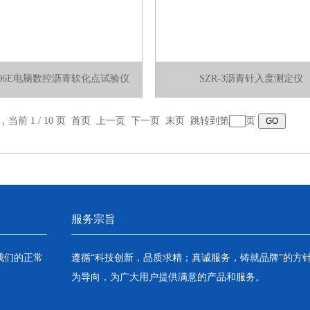
2806E电脑数控沥青软化点试验仪
SZR-3沥青针入度测定仪
，当前 1 / 10 页 首页 上一页
下一页
末页
跳转到第
页
服务宗旨
我们的正常
遵循“科技创新，品质求精；真诚服务，铸就品牌”的方
为导向，为广大用户提供满意的产品和服务。