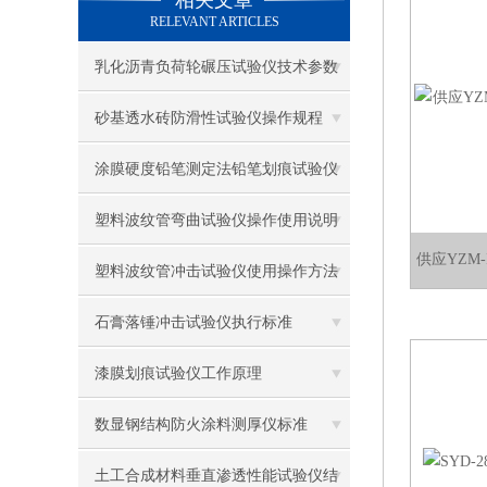
相关文章
RELEVANT ARTICLES
乳化沥青负荷轮碾压试验仪技术参数
及使用注意事项
砂基透水砖防滑性试验仪操作规程
涂膜硬度铅笔测定法铅笔划痕试验仪
使用要求
塑料波纹管弯曲试验仪操作使用说明
供应YZM
塑料波纹管冲击试验仪使用操作方法
石膏落锤冲击试验仪执行标准
漆膜划痕试验仪工作原理
数显钢结构防火涂料测厚仪标准
土工合成材料垂直渗透性能试验仪结