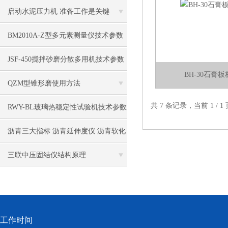
启动水泥压力机 准备工作是关键
BM2010A-Z型多元素测量仪技术参数
JSF-450搅拌砂磨分散多用机技术参数
BH-30石膏
QZM型锥形磨使用方法
共 7 条记录，当前 1 /
RWY-BL玻璃热稳定性试验机技术参数
沥青三大指标 沥青延伸度仪 沥青软化
点试验仪 沥青针入度试验仪技术参数
三联中压固结仪结构原理
工作时间