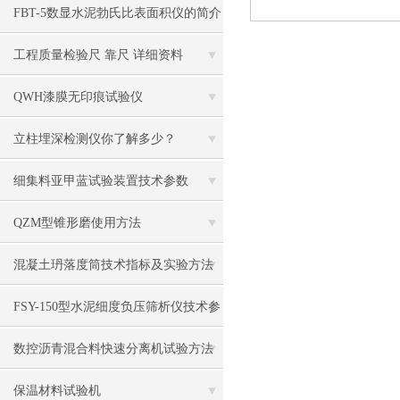
FBT-5数显水泥勃氏比表面积仪的简介
工程质量检验尺 靠尺 详细资料
QWH漆膜无印痕试验仪
立柱埋深检测仪你了解多少？
细集料亚甲蓝试验装置技术参数
QZM型锥形磨使用方法
混凝土玬落度筒技术指标及实验方法
FSY-150型水泥细度负压筛析仪技术参
数
数控沥青混合料快速分离机试验方法
保温材料试验机