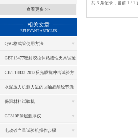
共 3 条记录，当前 1 /
查看更多 >>
相关文章
RELEVANT ARTICLES
QSG格式管使用方法
GBT13477密封胶拉伸粘接性夹具试验
步骤
GB/T18833-2012反光膜抗冲击试验方
法
水泥压力机测力缸的回油必须经节流
阀获得缓回
保温材料试验机
GT810F涂层测厚仪
电动砂当量试验机操作步骤