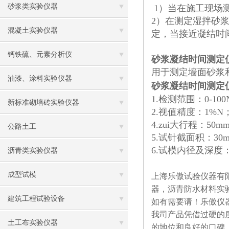
砂浆类实验仪器
1）当在施工现场
2）在测定湿拌砂浆
混凝土实验仪器
定，当接近凝结时间
钙铁硫、元素分析仪
砂浆凝结时间测定
用于测定墙面砂浆
油漆、涂料实验仪器
砂浆凝结时间测定
1.检测范围：0-100
新标准砌墙砖实验仪器
2.视值精度：1%N
4.zui大行程：50m
公路土工
5.试针截面积：30m
6.试模内径及深度：1
沥青类实验仪器
成型试模
上海乐傲试验仪器有
器，沥青防水材料实
建筑工程试验设备
如有需要请！乐傲仪
我司产品凭借过硬的
土工布实验仪器
的地位和良好的口碑