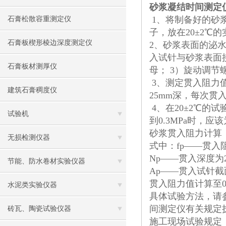
砂浆凝结时间测定
1、将制备好的砂
石膏松散容重测定仪
子，放在20±2℃
石膏板楔形棱边深度测定仪
2、砂浆表面的泌
入试针与砂浆表面
石膏板材测厚仪
母； 3）旋动调
3、测定贯入阻力值
建筑石膏稠度仪
25mm深，每次贯
4、在20±2℃的
试验机
到0.3MPa时，应
砂浆贯入阻力计算
无损检测仪器
式中：fp——贯入
Np——贯入深度为2
节能、防水卷材实验仪器
Ap——贯入试针截
贯入阻力值计算至0.
水泥类实验仪器
具体试验方法，请参
间测定仪有关规定
砖瓦、陶瓷试验仪器
施工现场试验规定