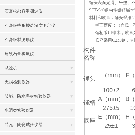
锤头表面光滑、平整、
STT-940钢构件镀锌
石膏松散容重测定仪
材料和质量：锤头采用45
锤面硬度：（肖氏）不低
石膏板楔形棱边深度测定仪
锤柄采用橡木，质量为70g
石膏板材测厚仪
底座采用Q235钢，表
构件
建筑石膏稠度仪
名称
试验机
L
（
mm
）
F
锤头
无损检测仪器
100±2
节能、防水卷材实验仪器
A
（
mm
）
B
锤柄
275±5
1
水泥类实验仪器
E
（
mm
）
H
底座
砖瓦、陶瓷试验仪器
25±1