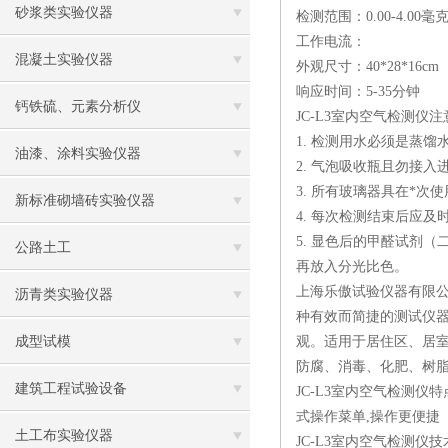
砂浆类实验仪器
检测范围：0.00-4.00毫
工作电流：
混凝土实验仪器
外观尺寸：40*28*16cm
响应时间：5-35分钟
钙铁硫、元素分析仪
JC-L3室内空气检测仪
1. 检测用水必须是蒸
油漆、涂料实验仪器
2. 气泡吸收瓶且勿接
3. 所有玻璃器具在*
新标准砌墙砖实验仪器
4. 每次检测结束后应
5. 显色后的甲醛试剂
公路土工
再放入分光比色。
上海乐傲试验仪器有限公
沥青类实验仪器
种有效而简捷的测试仪
成型试模
观。适用于居住区、居
防腐、消毒、化肥、树
建筑工程试验设备
JC-L3室内空气检测
式操作菜单,操作更便捷
土工布实验仪器
JC-L3室内空气检测仪