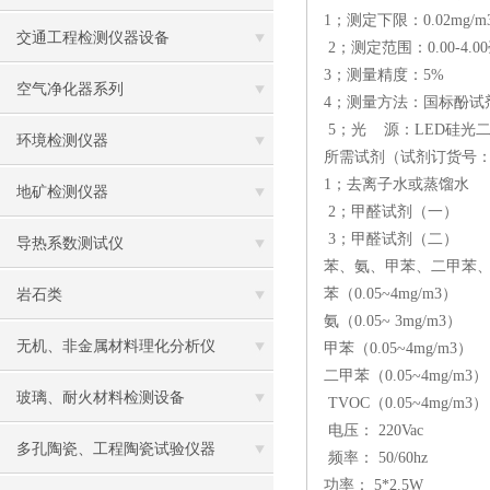
1；测定下限：0.02mg/
交通工程检测仪器设备
2；测定范围：0.00-4
3；测量精度：5%
空气净化器系列
4；测量方法：国标
5；光 源：LED
环境检测仪器
所需试剂（试剂订货号：J
1；去离子水或蒸
地矿检测仪器
2；甲醛试剂（
3；甲醛试剂（二）
导热系数测试仪
苯、氨、甲苯、二甲苯、
苯（0.05~4mg/m3）
岩石类
氨（0.05~ 3mg/m3）
无机、非金属材料理化分析仪
甲苯（0.05~4mg/m3）
二甲苯（0.05~4mg/m3）
玻璃、耐火材料检测设备
TVOC（0.05~4mg/m3）
电压： 220Vac
多孔陶瓷、工程陶瓷试验仪器
频率： 50/60hz
功率： 5*2.5W