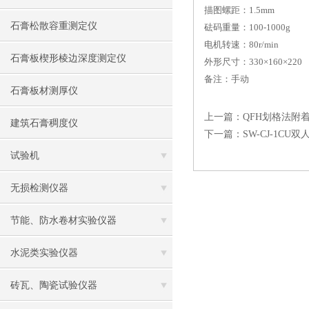
描图螺距：1.5mm
石膏松散容重测定仪
砝码重量：100-1000g
电机转速：80r/min
石膏板楔形棱边深度测定仪
外形尺寸：330×160×220
备注：手动
石膏板材测厚仪
上一篇：
QFH划格法附
建筑石膏稠度仪
下一篇：
SW-CJ-1C
试验机
无损检测仪器
节能、防水卷材实验仪器
水泥类实验仪器
砖瓦、陶瓷试验仪器