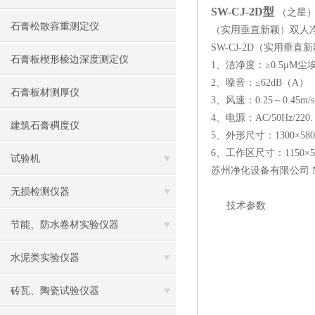
SW-CJ-2D型
（之星
石膏松散容重测定仪
（实用垂直新颖）双人
SW-CJ-2D（实用垂
石膏板楔形棱边深度测定仪
1、洁净度：≥0.5μM尘
2、噪音：≤62dB（A）
石膏板材测厚仪
3、风速：0.25～0.45
4、电源：AC/50Hz/220
建筑石膏稠度仪
5、外形尺寸：1300×580
6、工作区尺寸：1150×50
试验机
苏州净化设备有限公司 NO
无损检测仪器
技术参数
节能、防水卷材实验仪器
水泥类实验仪器
砖瓦、陶瓷试验仪器