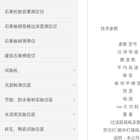
石膏松散容重测定仪
石膏板楔形棱边深度测定仪
技术参数
石膏板材测厚仪
参数 型号
洁 净 等 级
建筑石膏稠度仪
菌 落 数
平 均 风 速
试验机
噪 音
振 动 半 峰 
无损检测仪器
照 度
电 源
节能、防水卷材实验仪器
zui 大 功 耗
水泥类实验仪器
重 量
过滤器规格及
砖瓦、陶瓷试验仪器
荧光灯/紫外灯规格
说明：本公司