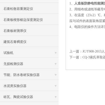
1、
人造板防静电性能测
石膏松散容重测定仪
2、用细布或滤纸等蘸
3、在温度（23±2）℃
石膏板楔形棱边深度测定仪
应与试件的表面装饰层紧密
4、电阻仪的操作方法详
石膏板材测厚仪
建筑石膏稠度仪
上一篇：
JC/T908-
试验机
下一篇：
CQ-3索氏萃
无损检测仪器
节能、防水卷材实验仪器
水泥类实验仪器
砖瓦、陶瓷试验仪器