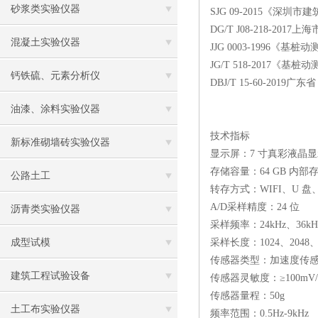
砂浆类实验仪器
SJG 09-2015《深圳
DG/T J08-218-2
混凝土实验仪器
JJG 0003-1996《
JG/T 518-2017《基桩
钙铁硫、元素分析仪
DBJ/T 15-60-20
油漆、涂料实验仪器
技术指标
新标准砌墙砖实验仪器
显示屏：7 寸真彩液晶显示
存储容量：64 GB 内部存
公路土工
转存方式：WIFI、U 盘、
A/D采样精度：24 位
沥青类实验仪器
采样频率：24kHz、36kH
成型试模
采样长度：1024、2048、
传感器类型：加速度传
建筑工程试验设备
传感器灵敏度：≥100mV/
传感器量程：50g
土工布实验仪器
频率范围：0.5Hz-9kHz