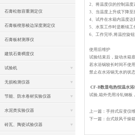
2、将温度仪的控制温
石膏松散容重测定仪
3、当温度上升或下降
4、试件在水箱内温度达
石膏板楔形棱边深度测定仪
5、水泵工作时是断续工
6、工作完毕,将温控旋钮
石膏板材测厚仪
使用后维护
建筑石膏稠度仪
试验结束后，旋动水箱
若水浴锅较长时间不使用
试验机
禁止在水浴锅无水的状态
无损检测仪器
CF-B数显电热恒温水
试验,箱外壳用冷轧钢板
节能、防水卷材实验仪器
水泥类实验仪器
上一篇：
手持式应变仪
下一篇：
台式鼓风干燥
砖瓦、陶瓷试验仪器