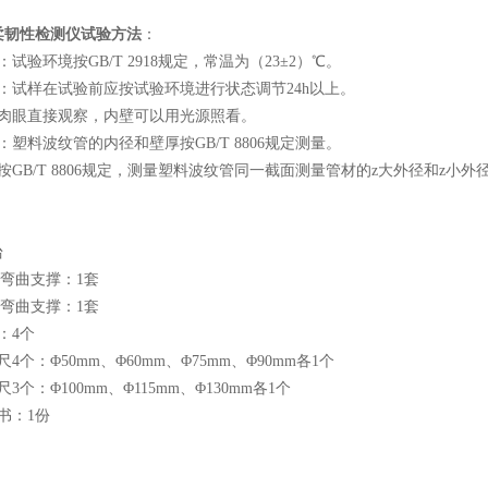
柔韧性检测仪试验方法
：
试验环境按GB/T 2918规定，常温为（23±2）℃。
：试样在试验前应按试验环境进行状态调节24h以上。
用肉眼直接观察，内壁可以用光源照看。
：塑料波纹管的内径和壁厚按GB/T 8806规定测量。
按GB/T 8806规定，测量塑料波纹管同一截面测量管材的z大外径和z小外
台
mm弯曲支撑：1套
mm弯曲支撑：1套
：4个
4个：Φ50mm、Φ60mm、Φ75mm、Φ90mm各1个
3个：Φ100mm、Φ115mm、Φ130mm各1个
书：1份