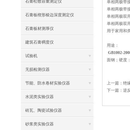
石膏松散容重测定仪
单相两极带接
单相两极带接
石膏板楔形棱边深度测定仪
单相两极双用
单相两极双用
石膏板材测厚仪
用于家用和
建筑石膏稠度仪
用途：
GB1002-
试验机
面钢；硬度：
无损检测仪器
节能、防水卷材实验仪器
上一篇：
绝
下一篇：
逆
水泥类实验仪器
砖瓦、陶瓷试验仪器
砂浆类实验仪器