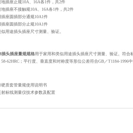
地插座止规10A、16A各1件，共2件
地插座不接触规10A、16A各1件，共2件
插座圆插部分通规10A1件
插座圆插部分止规10A1件
类似用途插头插座尺寸测量、验证。
2008插头插座量规规格
用于家用和类似用途插头插座尺寸测量、验证。符合标准：GB10
58-62HRC；平行度、垂直度和对称度等形位公差符合GB／T1184-199
缘硬质套管量规使用说明书
反射标线测量仪技术参数及配置