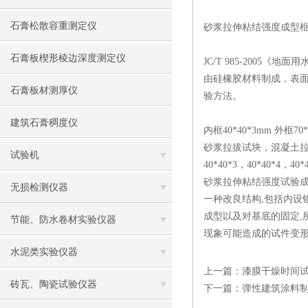
石膏松散容重测定仪
砂浆拉伸粘结强度成型
石膏板楔形棱边深度测定仪
JC/T 985-2005
由硅橡胶材料制成，表面平整
石膏板材测厚仪
验方法。
建筑石膏稠度仪
内框40*40*3mm 外框70*
砂浆拉拔试块，混凝土拉拔试块等
试验机
40*40*3，40*40*4，40*
砂浆拉伸粘结强度试验成
无损检测仪器
一种改良结构,包括内设
成型以及对基底的固定,
节能、防水卷材实验仪器
现象可能造成的试件变形
水泥类实验仪器
上一篇：
漆膜干燥时间试
砖瓦、陶瓷试验仪器
下一篇：
弹性建筑涂料