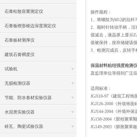
石膏松散容重测定仪
操作规程：
1、将螺纹为M12的拉
石膏板楔形棱边深度测定仪
2、顺时针转动手柄，活
值减去，液晶屏上显示
石膏板材测厚仪
值被保持，按存储键该
3、检测完成后，反转手
建筑石膏稠度仪
保温材料粘结强度检测
试验机
及监理单位等得到广泛
无损检测仪器
适用标准：
JGJ110-97《建筑工
节能、防水卷材实验仪器
JGJ126-2000《外
JGJ144-2004《外墙
水泥类实验仪器
JG158-2004《胶粉
砖瓦、陶瓷试验仪器
JG149-2003《膨胀