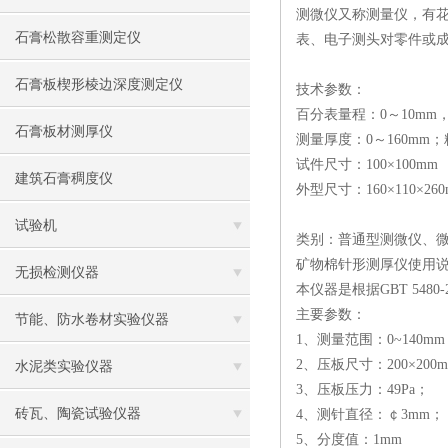
测微仪又称测量仪，有
石膏松散容重测定仪
表、电子测头对零件或
石膏板楔形棱边深度测定仪
技术参数：
百分表量程：
0
～
10mm
石膏板材测厚仪
测量厚度：
0
～
160mm
；
试件尺寸：
100×100mm
建筑石膏稠度仪
外型尺寸：
160×110×26
试验机
类别：普通型测微仪、
矿物棉针形测厚仪使用
无损检测仪器
本仪器是根据GBT 54
主要参数：
节能、防水卷材实验仪器
1、测量范围：0~140m
2、压板尺寸：200×200
水泥类实验仪器
3、压板压力：49Pa；
砖瓦、陶瓷试验仪器
4、测针直径：￠3mm；
5、分度值：1mm