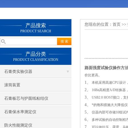
您现在的位置：
首页
>>
产品搜索
PRODUCT SEARCH
产品分类
PRODUCT CLASSIFICATION
路面强度试验仪操作方法
石膏类实验仪器
价比更高。
1、
本机采用高速CPU设计，
滚筒装置
2、
16Bit
高精度A/D转换
3、
USB2.0 HOST
接口，支
石膏板芯与护面纸粘结仪
4、
*的饱和措施大大降低
石膏保水率测定仪
5、
仪器内部可存储10组
6、
多种试验的自动控制程
防火性能测定仪
7、
可以做抗压，霹雳，马歇