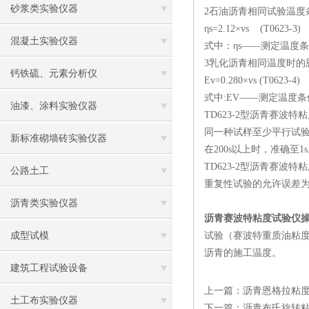
砂浆类实验仪器
2石油沥青相同试验温度条
ηs=2.12×vs (T0623-3)
混凝土实验仪器
式中：ηs——测定温度条
3乳化沥青相同温度时的恩
钙铁硫、元素分析仪
Ev=0.280×vs (T0623-4)
式中:EV——测定温度
油漆、涂料实验仪器
TD623-2型沥青赛波特
同一种试样至少平行试验
新标准砌墙砖实验仪器
在200s以上时，准确至1
TD623-2型沥青赛波
公路土工
重复性试验的允许误差为
沥青类实验仪器
沥青赛波特粘度试验仪
成型试模
试验（赛波特重质油粘
沥青的施工温度。
建筑工程试验设备
上一篇：
沥青恩格拉粘
土工布实验仪器
下一篇：
沥青布氏旋转