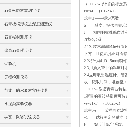
（T0623-1)计算的
石膏松散容重测定仪
F=ts/t (T0623-1)
式中:F——标定系数；
石膏板楔形棱边深度测定仪
ts——黏度计提供的标准
t——相同的标准黏度油在
石膏板材测厚仪
2试验步骤
2.1将软木塞塞紧盛样
建筑石膏稠度仪
下方，且使流孔正对着
2.2将试样用0.15
试验机
2.3用插入管中的温度计水
2.4立即取出温度计、
无损检测仪器
表，记取时间，准确至0.
TD623-2型沥青赛波
节能、防水卷材实验仪器
1浙青的赛波特黏度可按式(
vs=v1xF (T0623-2)
水泥类实验仪器
式中:vs——试样的赛波特
砖瓦、陶瓷试验仪器
v1——试样测定的黏度（s
F——黏度计标定系数。