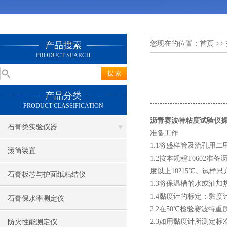
您现在的位置：
首页
>>
产品搜索
PRODUCT SEARCH
产品分类
PRODUCT CLASSIFICATION
沥青赛波特粘度试验仪
石膏类实验仪器
准备工作
1.1将盛样管及流孔用
滚筒装置
1.2按本规程T0602
度以上10?15℃。试
石膏板芯与护面纸粘结仪
1.3将保温槽的水或油
1.4黏度计的标定：黏
石膏保水率测定仪
2.2在50℃检验赛波特
2.3如用黏度计所测定
防火性能测定仪