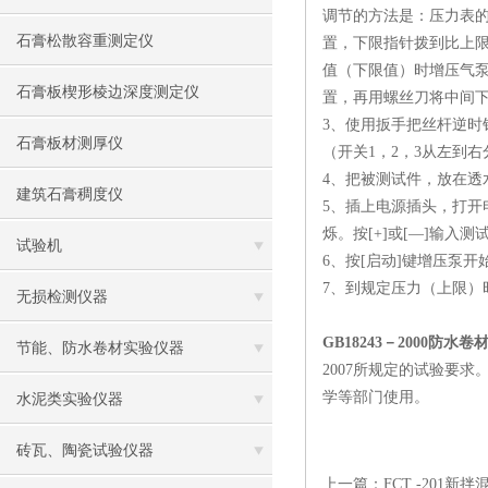
调节的方法是：压力表
石膏松散容重测定仪
置，下限指针拨到比上限
值（下限值）时增压气泵
石膏板楔形棱边深度测定仪
置，再用螺丝刀将中间下
3、使用扳手把丝杆逆时
石膏板材测厚仪
（开关1，2，3从左到
4、把被测试件，放在
建筑石膏稠度仪
5、插上电源插头，打开
烁。按[+]或[—]输入
试验机
6、按[启动]键增压泵开
7、到规定压力（上限）
无损检测仪器
GB18243－2000防
节能、防水卷材实验仪器
2007所规定的试验要求
学等部门使用。
水泥类实验仪器
砖瓦、陶瓷试验仪器
上一篇：
FCT -201