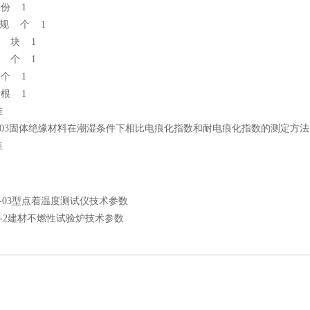
份 1
规 个 1
 块 1
 个 1
个 1
根 1
准
07-2003固体绝缘材料在潮湿条件下相比电痕化指数和耐电痕化指数的测定方法
准
W-03型点着温度测试仪技术参数
B-2建材不燃性试验炉技术参数