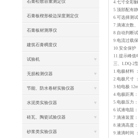
石膏松散容重测定仪
4.七寸全彩
5.顶部配
石膏板楔形棱边深度测定仪
6.可选择测
7.滴液次数
石膏板材测厚仪
8.自动判断
9.电流过载
建筑石膏稠度仪
10.安全保
11.提示峰
试验机
三、LDQ-
1.电极材料
无损检测仪器
2.电极尺寸 ：( 
3.铂电极 12
节能、防水卷材实验仪器
4.电极距离：4.
5.电极压力：1
水泥类实验仪器
6.试液电阻：A液
砖瓦、陶瓷试验仪器
7.滴液装置
8.液滴高度：3
砂浆类实验仪器
9.液滴时间 ：