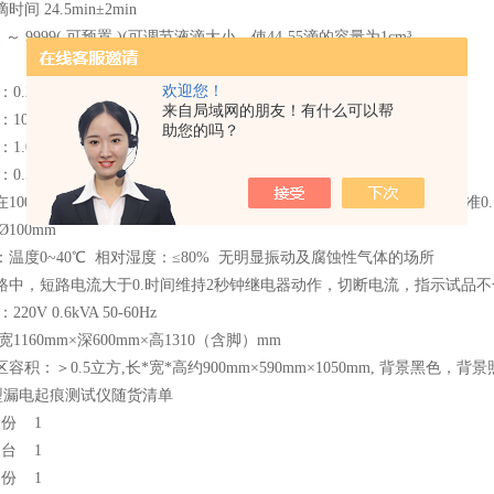
4.5min±2min
 ～ 9999( 可预置 )(可调节液滴大小，使44-55滴的容量为1cm³
欢迎您！
0.2m /s( 新标准 )
来自局域网的朋友！有什么可以帮
：100V ～ 600V(25V 分度，可调节 )
助您的吗？
1.0A ± 0.1A 时 8%
0.50A ±10% ， 2.00s±10%
在100～600V（48～60Hz）之间可调，短路电流在1.0±0.0001A(优于标准
Ø100mm
境：温度0~40℃ 相对湿度：≤80% 无明显振动及腐蚀性气体的场所
回路中，短路电流大于0.时间维持2秒钟继电器动作，切断电流，指示试品
220V 0.6kVA 50-60Hz
宽1160mm×深600mm×高1310（含脚）mm
区容积：＞0.5立方,长*宽*高约900mm×590mm×1050mm, 背景黑色，背景照
2型漏电起痕测试仪随货清单
份 1
台 1
份 1