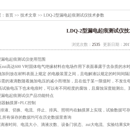
置：
首页
>>
技术文章
>> LDQ-2型漏电起痕测试仪技术参数
LDQ-2型漏电起痕测试仪
浏览次数：
2535
更新日期：
201
2型漏电起痕测试仪使用范围
ui高达600 V时固体电气绝缘材料在电场作用下表面暴露于含杂质的水
加到放在材料表面上规定 的电极装置之间，且电解液以规定的时间间隔
必需的液滴数随着施加电压的减小而增加，且在低于某一限值时，不发生
ui高试验电压下也未电痕时，可以有不同程度的腐蚀，且腐蚀深度能测出。
2型漏电起痕测试仪产品功能特点
制器触摸屏+PLC控制
启动排液、切换、电流、停止、排风、照明均在触摸屏上实现，试验数据可
据,所有保存的数据均可在历史数据里查询
、滴液时间、电流大小、滴液次数、设备门状态、zui大电流、实验结果实