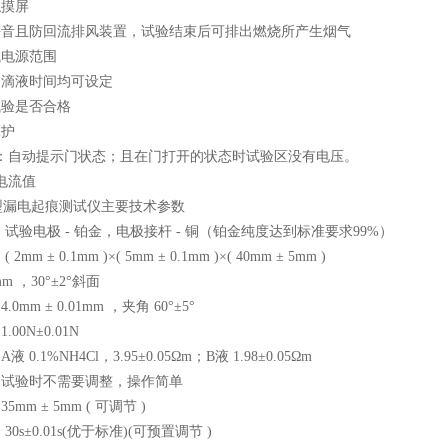
触摸屏
有静音且防回流排风装置，试验结束后可排出燃烧所产生烟气
试电源范围
、滴液时间均可设定
试验是否合格
保护
护：自动提示门状态；且在门打开的状态时试验区没有电压。
值电流值
2型漏电起痕测试仪主要技术参数
 ：试验电极 - 铂金，电极接杆 - 铜（铂金纯度达到标准要求99%）
2mm ± 0.1mm )×( 5mm ± 0.1mm )×( 40mm ± 5mm )
mm ，30°±2°斜面
0mm ± 0.01mm ，夹角 60°±5°
.00N±0.01N
 0.1%NH4Cl，3.95±0.05Ωm；B液 1.98±0.05Ωm
：试验时不需要调整，操作简单
5mm ± 5mm ( 可调节 )
30s±0.01s(优于标准)(可预置调节 )