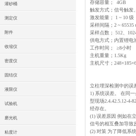
存储容量； 4GB
灌砂桶
触发方式；信号触发
激发能量； 1 ~ 10 级
测定仪
采样间隔；2 ~ 655
附件
采样点数； 512、102
供电方式；内置
收缩仪
工作时间； ≥8小时
主机重量；1.
密度仪
主机尺寸；248×185×
固结仪
立柱埋深检测中的误
液限仪
1) 系统误差。 在同
型现场2.4.42.5.
试验机
经存在。
(1) 误差原因 例
磨光机
信号的相互叠加导致
(2) 对策 为了降
粘度计