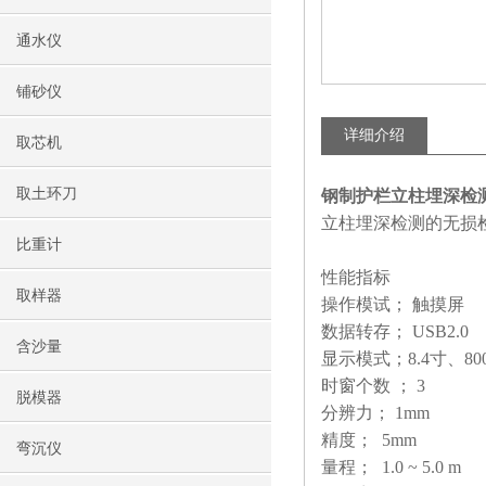
通水仪
铺砂仪
详细介绍
取芯机
取土环刀
钢制护栏立柱埋深检
立柱埋深检测的无损
比重计
性能指标
取样器
操作模试； 
数据转存； USB2.0
含沙量
显示模式；8.4寸、80
时窗个数 ； 3
脱模器
分辨力； 1m
精度； 5mm
弯沉仪
量程； 1.0 ~ 5.0