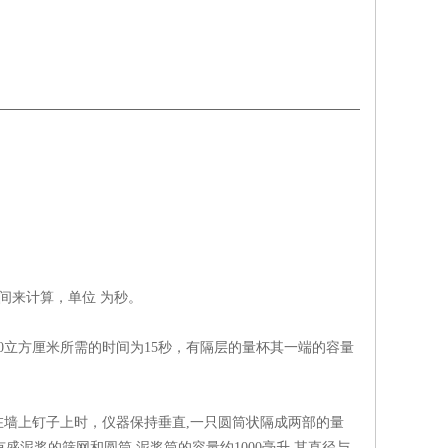
间来计算，单位 为秒。
00立方厘米所需的时间为15秒，有隔层的量杯其一端的容量
墙上钉子上时，仪器保持垂直,一只圆筒状隔成两部的量
有盛泥浆的筛网和圆筒,泥浆筒的容量约1000毫升,其直径与