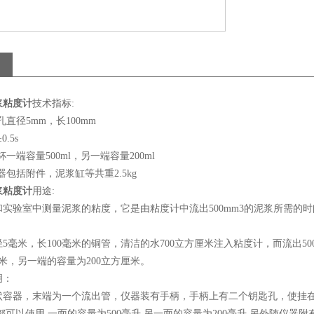
泥浆粘度计
技术指标:
直径5mm，长100mm
.5s
一端容量500ml，另一端容量200ml
包括附件，泥浆缸等共重2.5kg
泥浆粘度计
用途:
实验室中测量泥浆的粘度，它是由粘度计中流出500mm3的泥浆所需的时
5毫米，长100毫米的铜管，清洁的水700立方厘米注入粘度计，而流出5
厘米，另一端的容量为200立方厘米。
明：
状容器，末端为一个流出管，仪器装有手柄，手柄上有二个钥匙孔，使挂在
都可以使用,一面的容量为500毫升,另一面的容量为200毫升,另外随仪器附