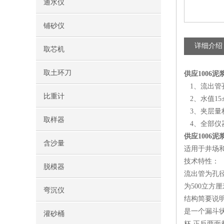
通水仪
铺砂仪
详细介绍
取芯机
取土环刀
供应1006
1、流出管孔
比重计
2、水值15±0
3、夹层量杯
取样器
4、全部仪器
供应1006
含沙量
适用于井场和
技术特性：
脱模器
流出管为孔径
为500立方
弯沉仪
结构简要说
是一个漏斗
灌砂桶
杯,正反两面