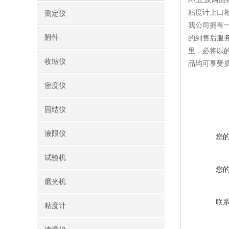
粘度计上口相
测定仪
我公司拥有
附件
的到售后服
里，必将以
收缩仪
品均可享受
密度仪
固结仪
液限仪
您
试验机
您
磨光机
联
粘度计