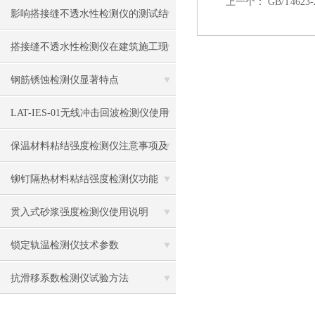
上一个：
GB/T462
影响搭接缝不透水性检测仪的测试结
果的因素有哪些？
搭接缝不透水性检测仪在建筑施工现
场中的应用
钢筋锈蚀检测仪显著特点
LAT-IES-01无线冲击回波检测仪使用
操作方法
保温材料粘结强度检测仪注意事项及
保养
铆钉隔热材料粘结强度检测仪功能
贯入式砂浆强度检测仪使用说明
锁定轨温检测仪技术参数
抗滑移系数检测仪试验方法