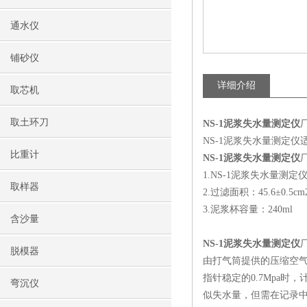
通水仪
铺砂仪
详细介绍
取芯机
取土环刀
NS-1泥浆失水量测定仪
NS-1泥浆失水量测定
比重计
NS-1泥浆失水量测定仪
1.NS-1泥浆失水量测定仪
取样器
2.过滤面积：45.6±0.5cm
3.泥浆杯容量：240ml
含沙量
NS-1泥浆失水量测定仪
脱模器
由打气筒提供的压缩空
指针稳定的0.7Mpa时
弯沉仪
似失水量，但需在记录中注