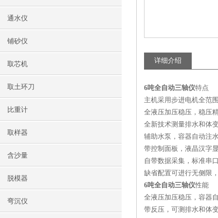
通水仪
铺砂仪
详细介绍
取芯机
取土环刀
6吨全自动三轴仪
特点
主机采用步进电机全范
比重计
全液压加压稳压，稳压精度高
全新技术测量排水和体变
取样器
辅助水泵，容器自动注
带控制面板，液晶汉字
含沙量
自带数据采集，标准串
缺省配置可进行无侧限，
脱模器
6吨全自动三轴仪
性能
全液压加压稳压，容器
弯沉仪
带反压，可测排水和体