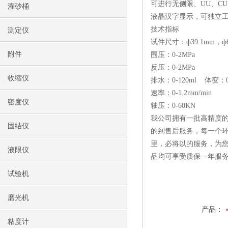
可进行无侧限、UU、CU
灌砂桶
液晶汉字显示，可独立
技术指标
测定仪
试件尺寸：ф39.1mm，ф6
附件
围压：0-2MPa
反压：0-2MPa
收缩仪
排水：0-120ml 体变：0-
速率：0-1.2mm/min
密度仪
轴压：0-60KN
我公司拥有一批高精度的
固结仪
的到售后服务，每一个环
里，必将以的服务，为
液限仪
品均可享受质保一年服
试验机
磨光机
产品：
粘度计