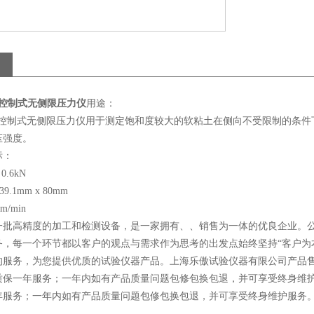
变控制式无侧限压力仪
用途：
应变控制式无侧限压力仪用于测定饱和度较大的软粘土在侧向不受限制的条
压强度。
标：
 0.6kN
39.1mm x 80mm
mm/min
一批高精度的加工和检测设备，是一家拥有、、销售为一体的优良企业。公司
务，每一个环节都以客户的观点与需求作为思考的出发点始终坚持“客户为
的服务，为您提供优质的试验仪器产品。上海乐傲试验仪器有限公司产品
质保一年服务；一年内如有产品质量问题包修包换包退，并可享受终身维
年服务；一年内如有产品质量问题包修包换包退，并可享受终身维护服务