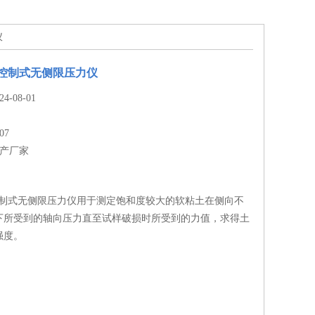
仪
变控制式无侧限压力仪
-08-01
07
生产厂家
变控制式无侧限压力仪用于测定饱和度较大的软粘土在侧向不
下所受到的轴向压力直至试样破损时所受到的力值，求得土
强度。