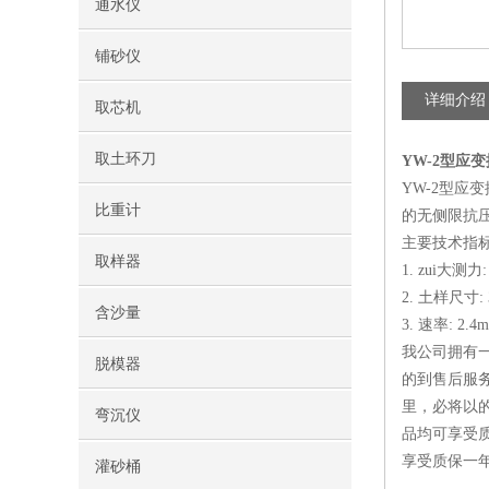
通水仪
铺砂仪
详细介绍
取芯机
取土环刀
YW-2型应
YW-2型
比重计
的无侧限抗
主要技术指
取样器
1. zui大测力:
2. 土样尺寸: 
含沙量
3. 速率: 2.4
我公司拥有
脱模器
的到售后服
里，必将以
弯沉仪
品均可享受
享受质保一
灌砂桶