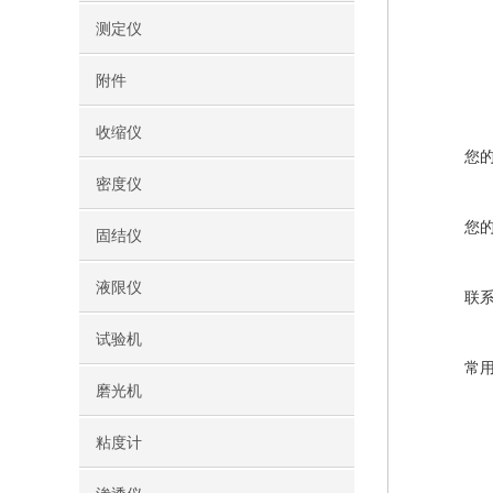
测定仪
附件
收缩仪
您
密度仪
您
固结仪
液限仪
联
试验机
常
磨光机
粘度计