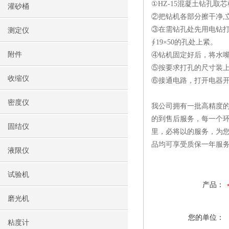
①HZ-15混凝土钻孔
灌砂桶
②把钻机各部分擦干净,立柱
③在需钻孔处先用电钻打
测定仪
∮19×50的孔处上紧。
附件
④钻机固定好后，将水
⑤按要求打孔的尺寸装
收缩仪
⑥接通电路，打开电器
密度仪
我公司拥有一批高精度的
的到售后服务，每一个环
固结仪
里，必将以的服务，为
品均可享受质保一年服
液限仪
试验机
产品：
磨光机
您的单位：
粘度计