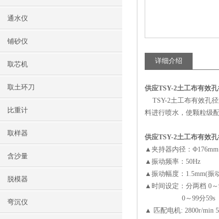
通水仪
铺砂仪
详细介绍
取芯机
取土环刀
供应TSY-2土工布有效
TSY-2土工布有效孔
比重计
料进行喷水，使颗粒级
取样器
供应TSY-2土工布有效
▲夹持器内径：Φ176mm
含沙量
▲振动频率：50Hz
▲振动幅度：1.5mm(振
脱模器
▲时间设定：分两档 0～99
0～99分59s
弯沉仪
▲ 匹配电机: 2800r/min 