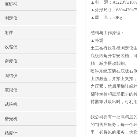
▲电 源：Ac220V±10%
灌砂桶
▲外形尺寸：680×420×7
▲重 量：50Kg
测定仪
附件
结构与工作原理：
▲外观
收缩仪
土工布有效孔径测定仪
底板四角开有安装槽，
密度仪
触，减少振动影响。
喷淋系统安装在底板右
固结仪
上防溅盖，并扣上夹扣
之压紧，然后用翻转螺
液限仪
翻转螺栓和星形把手的
持器难以取出时，可利
试验机
我公司拥有一批高精度的
磨光机
的到售后服务，每一个环
里，必将以的服务，为
粘度计