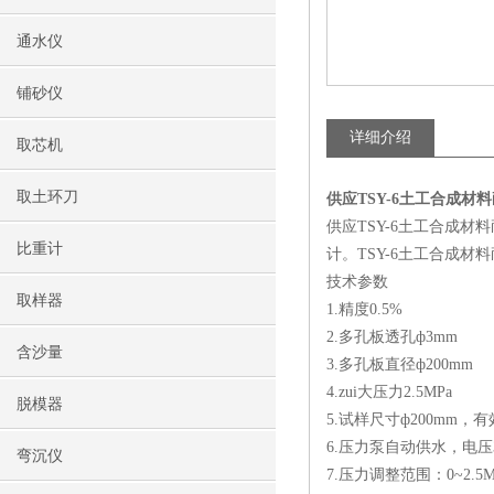
通水仪
铺砂仪
详细介绍
取芯机
取土环刀
供应TSY-6土工合成材
供应TSY-6土工合成材料耐
比重计
计。TSY-6土工合成
技术参数
取样器
1.精度0.5%
2.多孔板透孔ф
含沙量
3.多孔板直径ф200mm
4.zui大压力2.5MPa
脱模器
5.试样尺寸ф200mm，
6.压力泵自动供水，电压3
弯沉仪
7.压力调整范围：0~2.5M