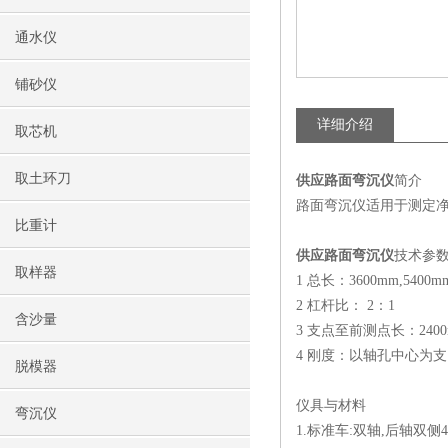
通水仪
铺砂仪
详细介绍
取芯机
取土环刀
供应路面弯沉仪
简介
路面弯沉仪适用于测定净
比重计
供应路面弯沉仪
技术参
取样器
1 总长：3600mm,5400m
2 杠杆比： 2：1
含沙量
3 支点至前测点长：240
4 刚度：以轴孔中心为支点
脱模器
仪具与材料
弯沉仪
1.标准车:双轴,后轴双