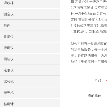
择,高速公路,一级及二级公
灌砂桶
2.路面弯沉仪:由贝克曼
种:一种长3.6m,前后臂
测定仪
定时,宜采用长度为5.4
附件
3.接触式路表温度计:端
4.其它:皮尺,口哨,白油
收缩仪
我公司拥有一批高精度的
密度仪
的到售后服务，每一个环
里，必将以的服务，为
固结仪
品均可享受质保一年服
液限仪
产品：
试验机
磨光机
您的单位：
粘度计