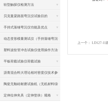
轻型触探仪检测方法
贝克曼梁路面弯沉仪试验目的
手持式落锤弯沉仪功能及优点
动态变形模量测试仪（手持落锤弯沉
上一个：
LD127-
仪）特点
塑料波纹管冲击试验仪使用操作方法
平板荷载试验仪荷载试验
沥青混合料大理论相对密度仪技术参
数
陶瓷无釉砖耐磨试验机（无机材料综
合耐磨实验仪）技术原理参数
定伸拉伸夹具（定伸垫块）规格