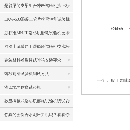
悬臂梁简支梁组合冲击试验机执行标
准
LKW-600混凝土管片抗弯性能试验机
验证码：
抗弯抗剪强度使用方法
新标准MH-III洛杉矶磨耗试验机技术
参数及使用方法5月1号实施
混凝土硫酸盐干湿循环试验机技术标
准功能
建筑材料难燃性试验箱安装要求
落砂耐磨试验机测试方法
上一个：
JM-II加
浅谈地面耐磨试验机
数显搁板式洛杉矶磨耗试验机调试安
装
你真的会保养水泥压力机吗？看看你
都做到了几条