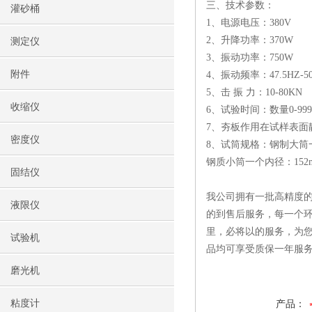
三、
技术参数：
灌砂桶
1、电源电压：380V
2、升降功率：370W
测定仪
3、振动功率：750W
附件
4、振动频率：47.5HZ-5
5、击 振 力：10-80KN
收缩仪
6、试验时间：数量0-9
7、夯板作用在试样表面静
密度仪
8、试筒规格：钢制大筒一
钢质小筒一个内径：152
固结仪
我公司拥有一批高精度的
液限仪
的到售后服务，每一个环
里，必将以的服务，为
试验机
品均可享受质保一年服
磨光机
粘度计
产品：