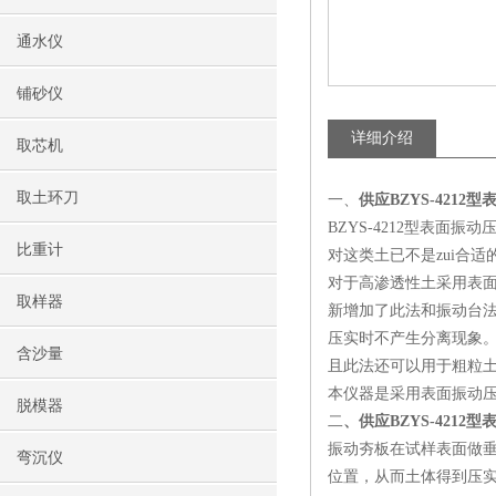
通水仪
铺砂仪
详细介绍
取芯机
取土环刀
一、
供应BZYS-421
BZYS-4212型表
比重计
对这类土已不是zui合适
对于高渗透性土采用表面
取样器
新增加了此法和振动台法
压实时不产生分离现象。
含沙量
且此法还可以用于粗粒
本仪器是采用表面振动压
脱模器
二
、供应BZYS-4212
振动夯板在试样表面做
弯沉仪
位置，从而土体得到压